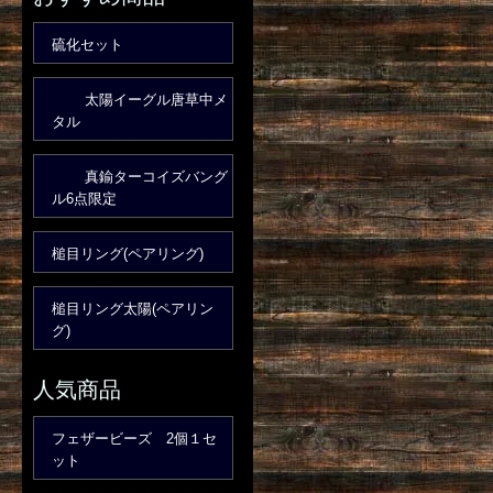
硫化セット
太陽イーグル唐草中メ
タル
真鍮ターコイズバング
ル6点限定
槌目リング(ペアリング)
槌目リング太陽(ペアリン
グ)
人気商品
フェザービーズ 2個１セ
ット