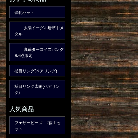
硫化セット
太陽イーグル唐草中メ
タル
真鍮ターコイズバング
ル6点限定
槌目リング(ペアリング)
槌目リング太陽(ペアリン
グ)
人気商品
フェザービーズ 2個１セ
ット