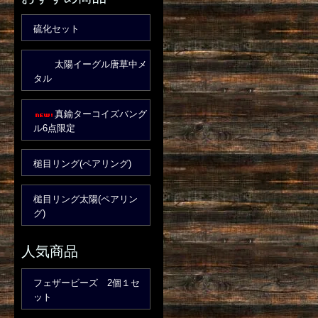
硫化セット
太陽イーグル唐草中メ
タル
真鍮ターコイズバング
ル6点限定
槌目リング(ペアリング)
槌目リング太陽(ペアリン
グ)
人気商品
フェザービーズ 2個１セ
ット