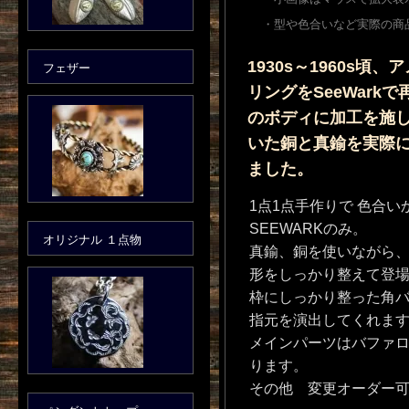
・型や色合いなど実際の商
1930s～1960s
フェザー
リングをSeeWark
のボディに加工を施
いた銅と真鍮を実際
ました。
1点1点手作りで 色合
SEEWARKのみ。
オリジナル １点物
真鍮、銅を使いながら
形をしっかり整えて登
枠にしっかり整った角
指元を演出してくれま
メインパーツはバファ
ります。
その他 変更オーダー