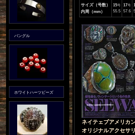
サイズ（号数）
15
17
号
号
55.5
57.6
内周（mm）
バングル
ホワイトハーツビーズ
ネイテェブアメリカ
オリジナルアクセサ