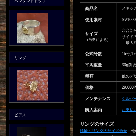
ペンダントトップ
商品名
メキシ
使用素材
SV10
印台部分
サイズ
サイドの
（号数による）
最大約
公式号数
15号,1
リング
平均重量
30g前
種類
他のデ
価格
29,600
メンテナンス
シルバ
購入案内
お支払
ピアス
リングのサイズ
指輪・リングのサイズ合せ
他の