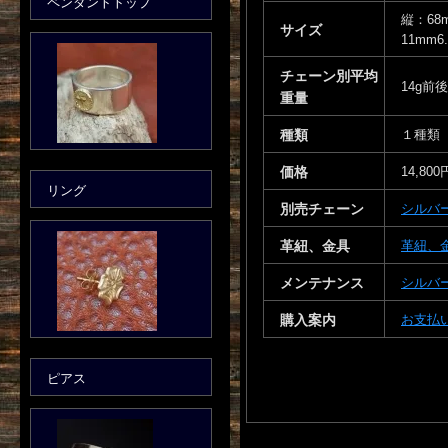
ペンダントトップ
縦：68
サイズ
11mm6
チェーン別平均
14g前後
重量
種類
１種類
価格
14,800
リング
別売チェーン
シルバ
革紐、金具
革紐、
メンテナンス
シルバ
購入案内
お支払
ピアス