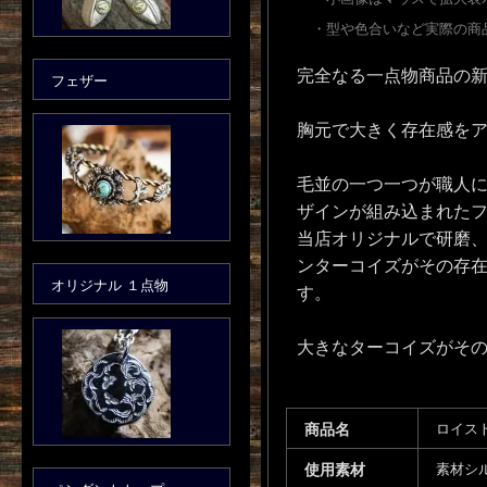
・型や色合いなど実際の商
完全なる一点物商品の
フェザー
胸元で大きく存在感を
毛並の一つ一つが職人に
ザインが組み込まれた
当店オリジナルで研磨
ンターコイズがその存
オリジナル １点物
す。
大きなターコイズがそ
商品名
ロイス
使用素材
素材シ