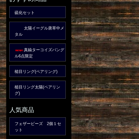
硫化セット
太陽イーグル唐草中メ
タル
真鍮ターコイズバング
ル6点限定
槌目リング(ペアリング)
槌目リング太陽(ペアリン
グ)
人気商品
フェザービーズ 2個１セ
ット