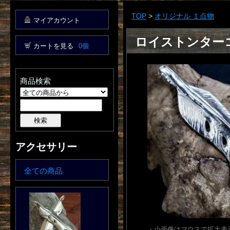
TOP
>
オリジナル １点物
マイアカウント
ロイストンター
カートを見る
0個
商品検索
アクセサリー
全ての商品
・小画像はマウスで拡大表