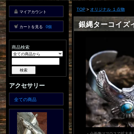
TOP
>
オリジナル １点物
マイアカウント
銀縄ターコイズ
カートを見る
0個
商品検索
アクセサリー
全ての商品
・小画像はマウスで拡大表