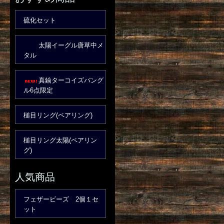
硫化セット
太陽イーグル唐草中メ
タル
真鍮ターコイズバング
ル6点限定
槌目リング(ペアリング)
槌目リング太陽(ペアリン
グ)
人気商品
フェザービーズ 2個１セ
ット