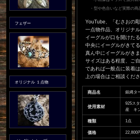
・型や色合いなど実際の商
YouTube、「むさお
フェザー
一点物作品、オリジナル
イーグルが口を開けた
中央にイーグルがきて
真ん中にイーグルがきま
サイズはある程度、ご自
であれば一般点に装着
上の場合はご相談くだ
オリジナル １点物
商品名
銀縄タ
925
使用素材
産 キ
種類
1点
価格
22,800