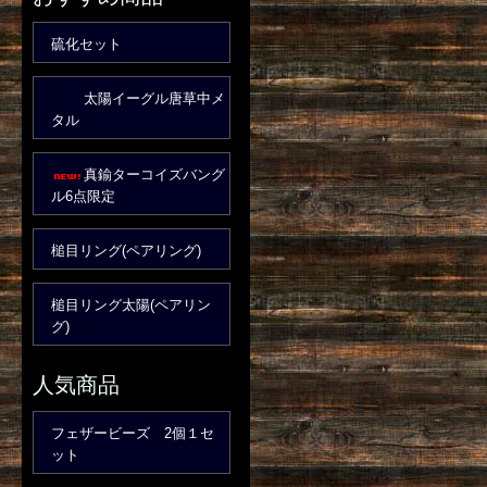
硫化セット
太陽イーグル唐草中メ
タル
真鍮ターコイズバング
ル6点限定
槌目リング(ペアリング)
槌目リング太陽(ペアリン
グ)
人気商品
フェザービーズ 2個１セ
ット