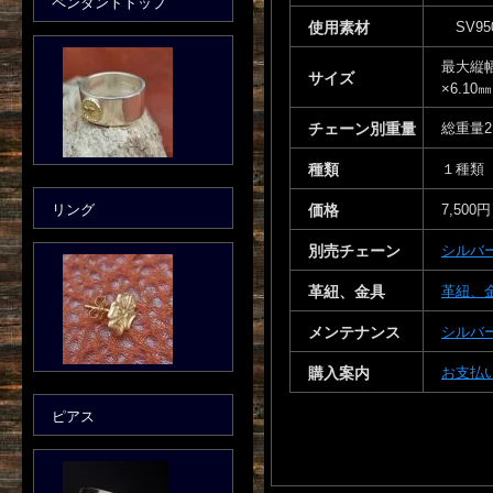
ペンダントトップ
使用素材
SV9
最大縦幅
サイズ
×6.10㎜
チェーン別重量
総重量2
種類
１種類
リング
価格
7,500円
別売チェーン
シルバ
革紐、金具
革紐、
メンテナンス
シルバ
購入案内
お支払
ピアス