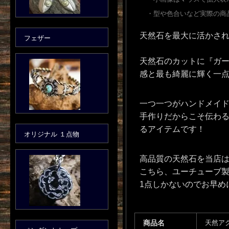
・型や色合いなど実際の商
天然石を最大に活かさ
フェザー
天然石のカットに『ガ
感と最も綺麗に輝く一
一つ一つがハンドメイ
手作りだからこそ伝わ
るアイテムです！
オリジナル １点物
高品質の天然石を当店
こちら、ユーチューブ
1点しかないのでお早め
商品名
天然ア