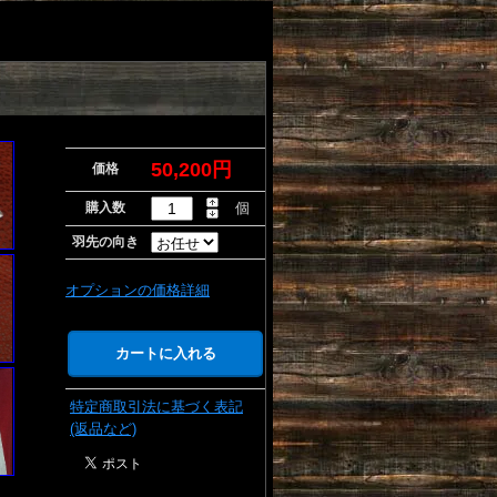
50,200円
価格
購入数
個
羽先の向き
オプションの価格詳細
特定商取引法に基づく表記
(返品など)