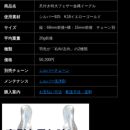
商品名
爪付き特大フェザー金縄イーグル
使用素材
シルバー925 K18イエローゴールド
サイズ
縦：68mm前後×横：15mm前後 チェーン別
平均重量
20g前後
種類
羽先が「右向/左向」の2種類
価格
50,200円
別売チェーン
シルバーチェーン
メンテナンス
シルバー洗浄剤
購入案内
お支払い方法
配送方法・送料