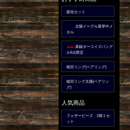
硫化セット
太陽イーグル唐草中メ
タル
真鍮ターコイズバング
ル6点限定
槌目リング(ペアリング)
槌目リング太陽(ペアリン
グ)
人気商品
フェザービーズ 2個１セ
ット