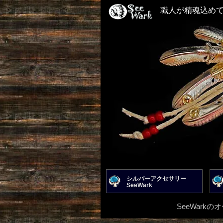
職人が精魂込め
シルバーアクセサリー
SeeWark
SeeWar