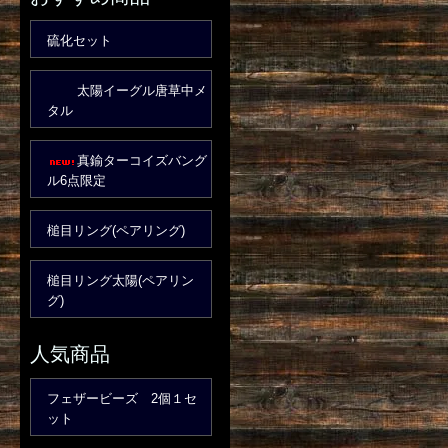
硫化セット
太陽イーグル唐草中メ
タル
真鍮ターコイズバング
ル6点限定
槌目リング(ペアリング)
槌目リング太陽(ペアリン
グ)
人気商品
フェザービーズ 2個１セ
ット