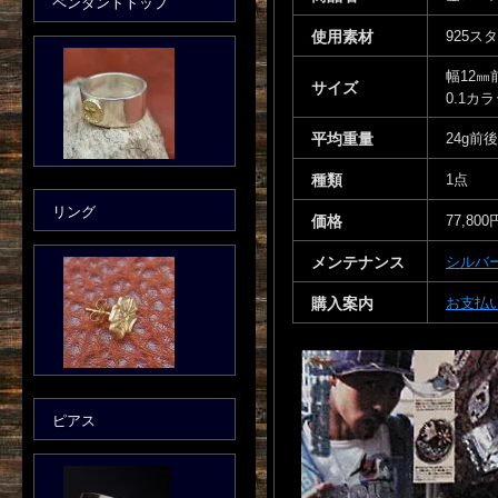
ペンダントトップ
使用素材
925ス
幅12㎜
サイズ
0.1カ
平均重量
24g前後
種類
1点
リング
価格
77,800
メンテナンス
シルバ
購入案内
お支払
ピアス