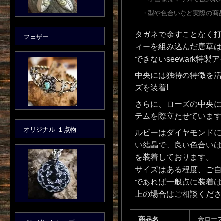
・型や色合いなど実際の商
タガネで余すことなく打
フェザー
ィーを組み込んだ唐草
できないseewark特製
中央には独特の特徴を活
ズを装着!
さらに、ローズの中央
テムを際立たせていま
オリジナル １点物
ルビーはダイヤモンドに
い結晶で、良い色合いは希
を装着しております。
サイズはある程度、ご自
であれば一般点に装着
上の場合はご相談くだ
商品名
金ローズ