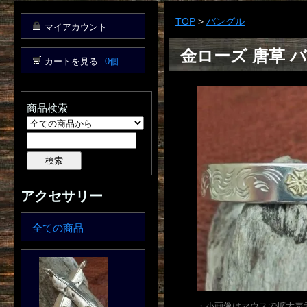
TOP
>
バングル
マイアカウント
金ローズ 唐草 
カートを見る
0個
商品検索
アクセサリー
全ての商品
・小画像はマウスで拡大表