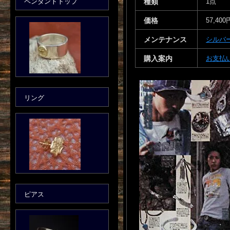
ペンダントトップ
種類
1点
価格
57,400
メンテナンス
シルバ
購入案内
お支払
リング
ピアス