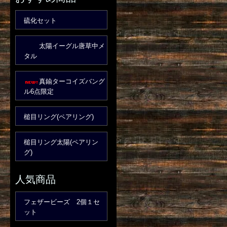
硫化セット
太陽イーグル唐草中メ
タル
真鍮ターコイズバング
ル6点限定
槌目リング(ペアリング)
槌目リング太陽(ペアリン
グ)
人気商品
フェザービーズ 2個１セ
ット