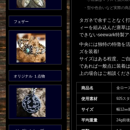
・型や色合いなど実際の商
タガネで余すことなく打
フェザー
ィーを組み込んだ唐草
できないseewark特製
中央には独特の特徴を活
ズを装着!
サイズはある程度、ご自
であれば一般点に装着
上の場合はご相談くだ
オリジナル １点物
商品名
金ロー
使用素材
925ス
サイズ
幅12㎜
平均重量
24g前後