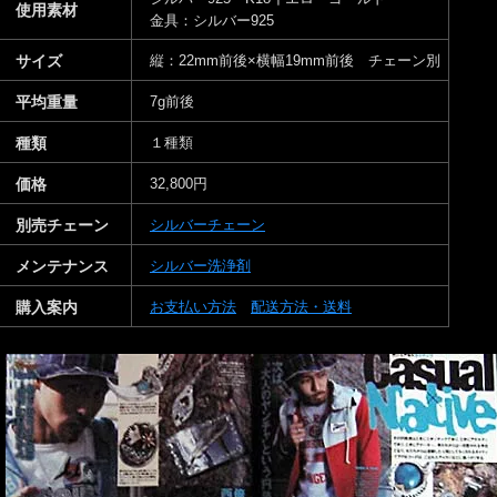
使用素材
金具：シルバー925
サイズ
縦：22mm前後×横幅19mm前後 チェーン別
平均重量
7g前後
種類
１種類
価格
32,800円
別売チェーン
シルバーチェーン
メンテナンス
シルバー洗浄剤
購入案内
お支払い方法
配送方法・送料