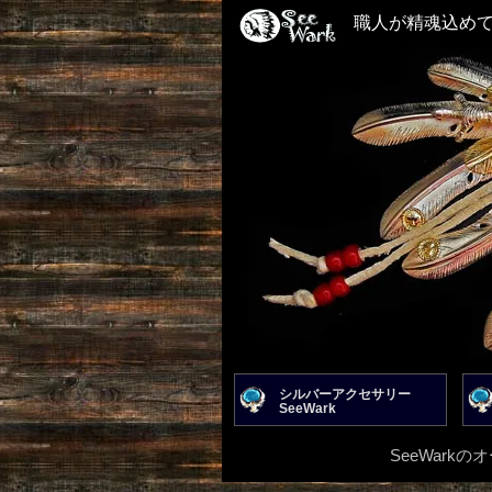
職人が精魂込め
シルバーアクセサリー
SeeWark
SeeWar