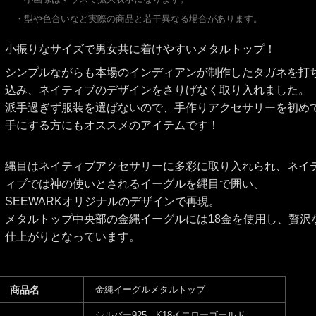
・型や色合いなど実際の商品と若干異なる場合があります。
小振りなサイズで男女共に着けやすいメタルトップ！
シンプルながらも本場のインディアンが制作したタガネを打
込み、ネイティブのデザインをさりげなく取り入れました。
派手過ぎず服装を選ばないので、手作りアクセサリーを初め
手にする方にもオススメのアイテムです！
縄目はネイティブアクセサリーに多彩に取り入れられ、ネイ
ィブでは神の使いとされるイーグルを縄目で囲い、
SEEWARKオリジナルのデザインで再現。
メタルトップ中央部の金縄イーグルには18金を使用し、贅沢
仕上がりとなっています。
商品名
金縄イーグルメタルトップ
シルバー925 K18イエローゴールド