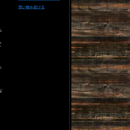
買い物を続ける
ち
て
テ
な