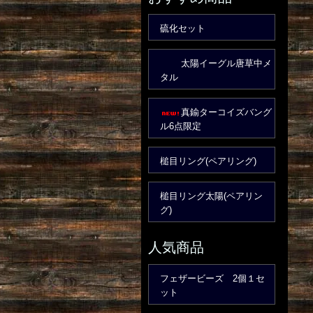
硫化セット
太陽イーグル唐草中メ
タル
真鍮ターコイズバング
ル6点限定
槌目リング(ペアリング)
槌目リング太陽(ペアリン
グ)
人気商品
フェザービーズ 2個１セ
ット