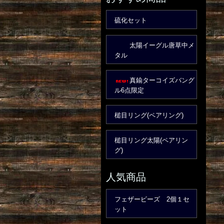
硫化セット
太陽イーグル唐草中メ
タル
真鍮ターコイズバング
ル6点限定
槌目リング(ペアリング)
槌目リング太陽(ペアリン
グ)
人気商品
フェザービーズ 2個１セ
ット