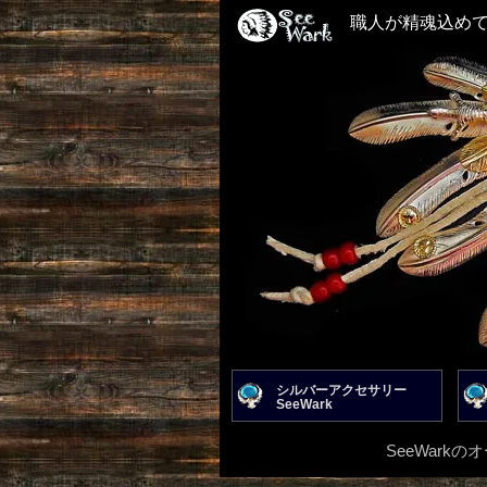
職人が精魂込め
シルバーアクセサリー
SeeWark
SeeWar