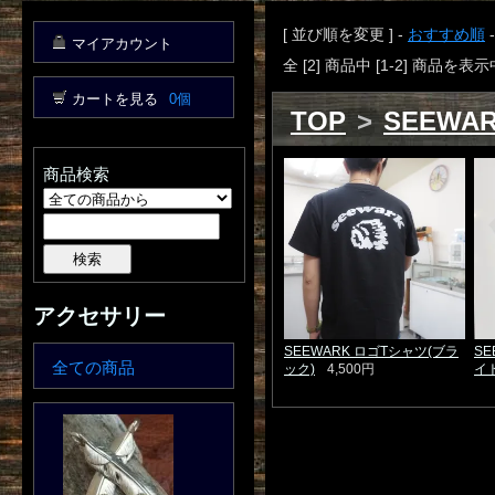
[ 並び順を変更 ] -
おすすめ順
マイアカウント
全 [2] 商品中 [1-2] 商品を表示
カートを見る
0個
TOP
>
SEEWA
商品検索
アクセサリー
SEEWARK ロゴTシャツ(ブラ
SE
全ての商品
ック)
4,500円
イト