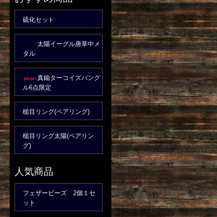
硫化セット
太陽イーグル唐草中メ
タル
真鍮ターコイズバング
ル6点限定
槌目リング(ペアリング)
槌目リング太陽(ペアリン
グ)
人気商品
フェザービーズ 2個１セ
ット